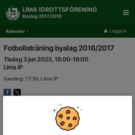
LIMA IDROTTSFÖRENING
Byalag 2017/2018
Logga in
Kalender
Fotbollsträning byalag 2016/2017
Tisdag 3 jun 2025, 18:00-19:00
Lima IP
Samling: 17:50, Lima IP