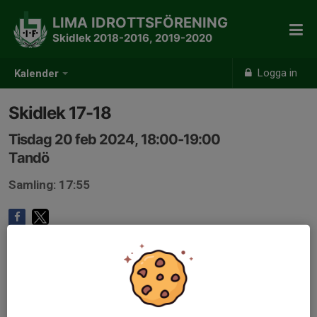
LIMA IDROTTSFÖRENING
Skidlek 2018-2016, 2019-2020
Logga in
Kalender
Skidlek 17-18
Tisdag 20 feb 2024, 18:00-19:00
Tandö
Samling: 17:55