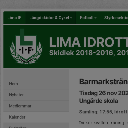
Lima IF
Längdskidor & Cykel
Fotboll
Styrkesekti
LIMA IDROT
Skidlek 2018-2016, 2
Barmarksträn
Hem
Tisdag 26 nov 202
Nyheter
Ungärde skola
Medlemmar
Samling: 17:55, Idrott
Kalender
❗️vi kör kvällen träning in