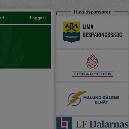
Huvudsponsorer
ort
Logga in