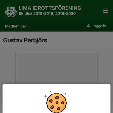
LIMA IDROTTSFÖRENING
Skidlek 2018-2016, 2019-2020
Logga in
Medlemmar
Gustav Perbjörs
Titel
Tränare