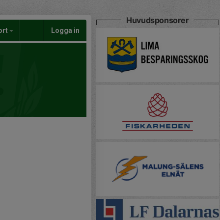
Huvudsponsorer
ort
Logga in