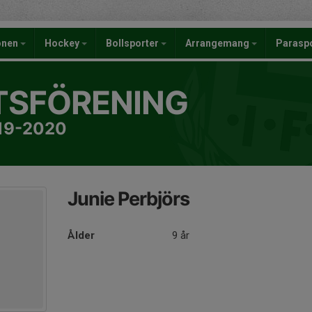
onen
Hockey
Bollsporter
Arrangemang
Parasp
TSFÖRENING
019-2020
Junie Perbjörs
Ålder
9 år