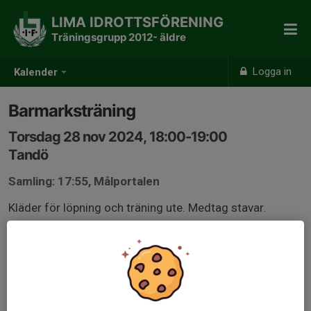
LIMA IDROTTSFÖRENING
Träningsgrupp 2012- äldre
Logga in
Kalender
Barmarksträning
Torsdag 28 nov 2024, 18:00-19:00
Tandö
Samling: 17:55, Målportalen
Kläder för löpning och träning ute. Medtag stavar.