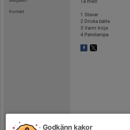
Bildgalleri
Ta med:
Kontakt
1 Stavar
2 Dricka bälte
3 Varm tröja
4 Pannlampa
Godkänn kakor