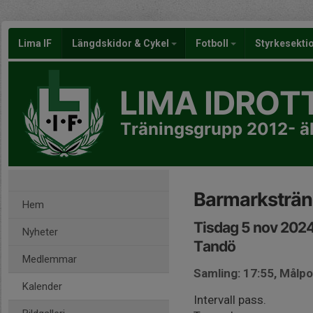
Lima IF
Längdskidor & Cykel
Fotboll
Styrkesekti
LIMA IDROT
Träningsgrupp 2012- ä
Barmarksträn
Hem
Tisdag 5 nov 2024
Nyheter
Tandö
Medlemmar
Samling: 17:55, Målpo
Kalender
Intervall pass.