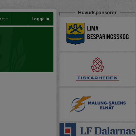
Huvudsponsorer
ort
Logga in