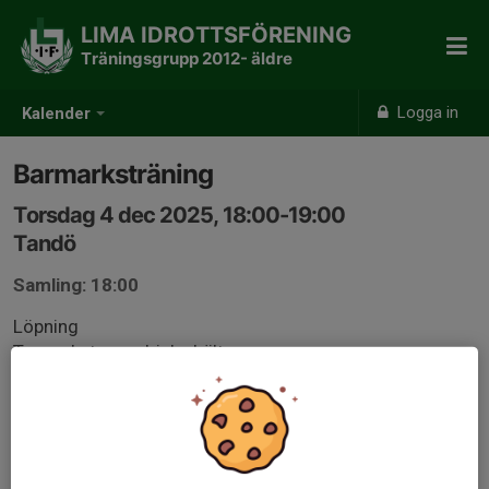
LIMA IDROTTSFÖRENING
Träningsgrupp 2012- äldre
Logga in
Kalender
Barmarksträning
Torsdag 4 dec 2025, 18:00-19:00
Tandö
Samling: 18:00
Löpning
Ta med stavar, dricka bälte