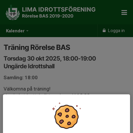
LIMA IDROTTSFÖRENING
Rörelse BAS 2019-2020
Logga in
Kalender
Träning Rörelse BAS
Torsdag 30 okt 2025, 18:00-19:00
Ungärde Idrottshall
Samling: 18:00
Välkomna på träning!
Ungärde idrottshall, torsdagar kl 18.00
Vi tränar barfota med uppsatt hår.
Ta gärna med vattenflaska!
// Ledarna