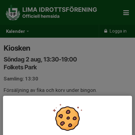
LIMA IDROTTSFÖRENING
Officiell hemsida
Logga in
Kalender
Kiosken
Söndag 2 aug, 13:30-19:00
Folkets Park
Samling: 13:30
Försäljning av fika och korv under bingon.