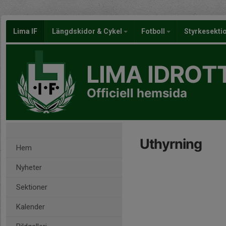
Lima IF
Längdskidor & Cykel
Fotboll
Styrkesekti
LIMA IDROT
Officiell hemsida
Uthyrning
Hem
Nyheter
Sektioner
Kalender