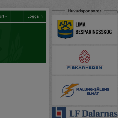
Huvudsponsorer
ort
Logga in