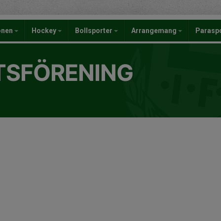
onen
Hockey
Bollsporter
Arrangemang
Parasp
TSFÖRENING