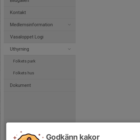
Bildgalleri
Kontakt
Medlemsinformation
Vasaloppet Logi
Uthyrning
Folkets park
Folkets hus
Dokument
Godkänn kakor