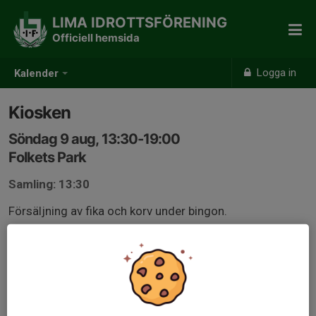
LIMA IDROTTSFÖRENING
Officiell hemsida
Logga in
Kalender
Kiosken
Söndag 9 aug, 13:30-19:00
Folkets Park
Samling: 13:30
Försäljning av fika och korv under bingon.
Anmälan är öppen för föreningens alla medlemmar &
målsmän.
Logga in här