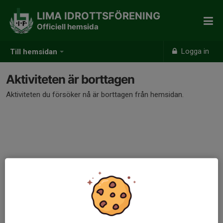
LIMA IDROTTSFÖRENING
Officiell hemsida
Logga in
Till hemsidan
Aktiviteten är borttagen
Aktiviteten du försöker nå är borttagen från hemsidan.