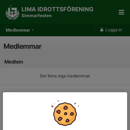
LIMA IDROTTSFÖRENING
Simmarfesten
Logga in
Medlemmar
Medlemmar
Medlem
Det finns inga medlemmar