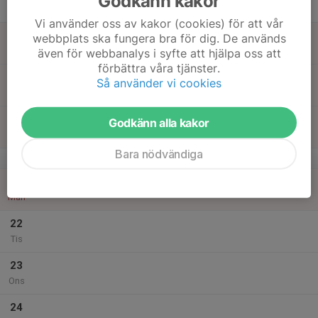
Godkänn kakor
Tor
Vi använder oss av kakor (cookies) för att vår
18
webbplats ska fungera bra för dig. De används
Fre
även för webbanalys i syfte att hjälpa oss att
förbättra våra tjänster.
19
Så använder vi cookies
Lör
20
Godkänn alla kakor
Sön
Bara nödvändiga
v.17
21
Mån
22
Tis
23
Ons
24