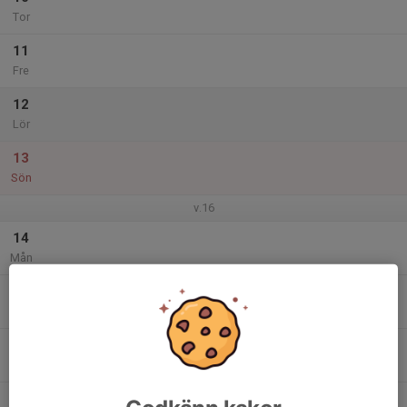
Tor
11
Fre
12
Lör
13
Sön
v.16
14
Mån
15
Tis
16
Ons
17