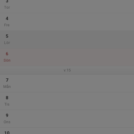
3
Tor
4
Fre
5
Lör
6
Sön
v.15
7
Mån
8
Tis
9
Ons
10