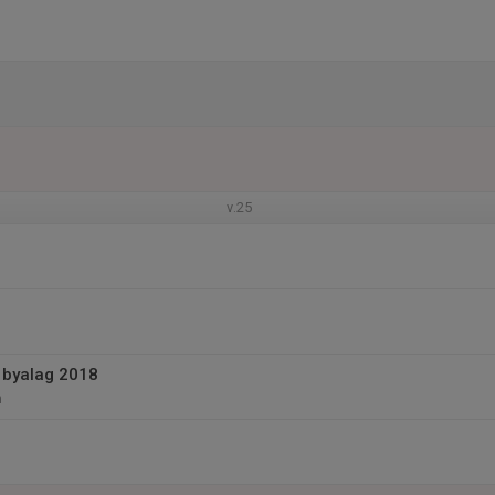
v.25
k byalag 2018
n