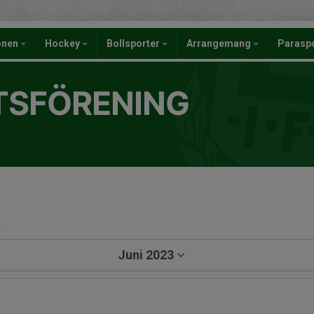
onen
Hockey
Bollsporter
Arrangemang
Parasp
TSFÖRENING
a
Juni 2023