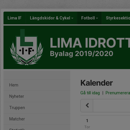
Lima IF
Längdskidor & Cykel
Fotboll
Styrkesekti
LIMA IDROT
Byalag 2019/2020
Kalender
Hem
Gå till idag
|
Prenumerer
Nyheter
Truppen
Matcher
1
Tor