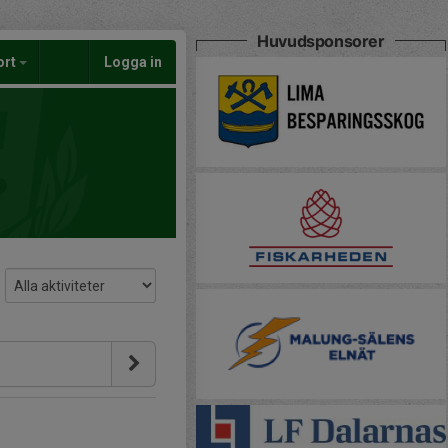
Huvudsponsorer
ort
Logga in