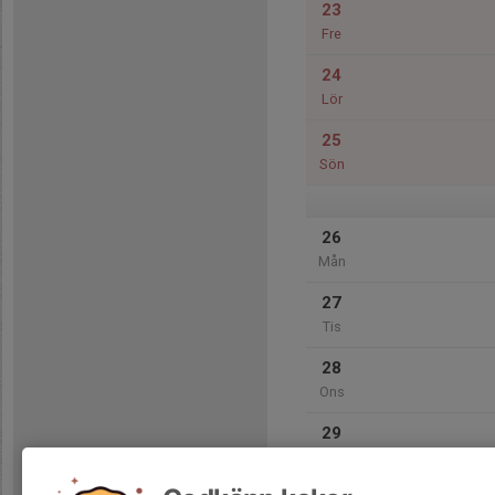
23
Fre
24
Lör
25
Sön
26
Mån
27
Tis
28
Ons
29
Tor