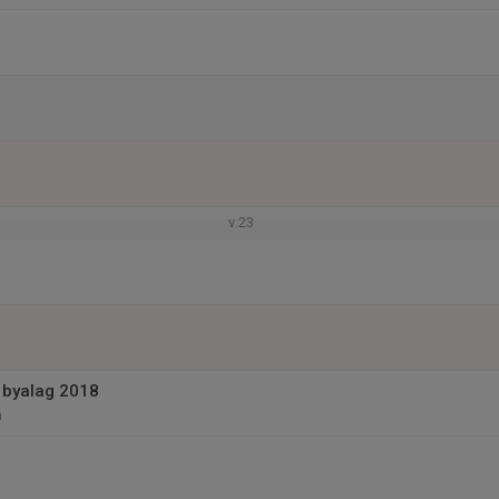
v.23
k byalag 2018
n