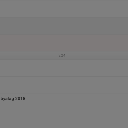
v.24
k byalag 2018
n