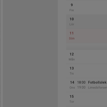
9
Fre
10
Lör
11
Sön
12
Mån
13
Tis
14
18:00
Fotbollsle
19:00
Ons
Limedsforse
15
Tor