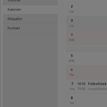
Statistik
2
Kalender
Fre
Bildgalleri
3
Lör
Kontakt
4
Sön
5
Mån
6
Tis
7
18:00
Fotbollsle
19:00
Ons
Limedsforse
8
Tor