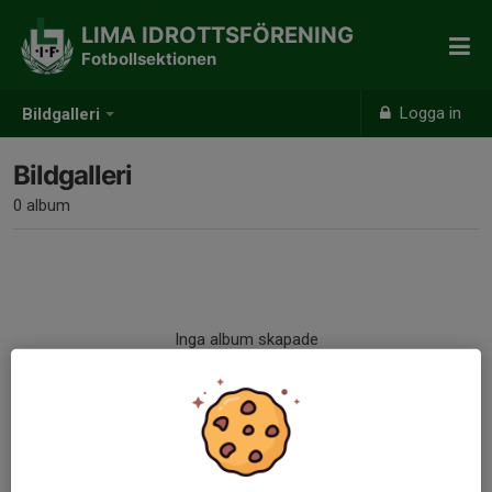
LIMA IDROTTSFÖRENING
Fotbollsektionen
Logga in
Bildgalleri
Bildgalleri
0 album
Inga album skapade