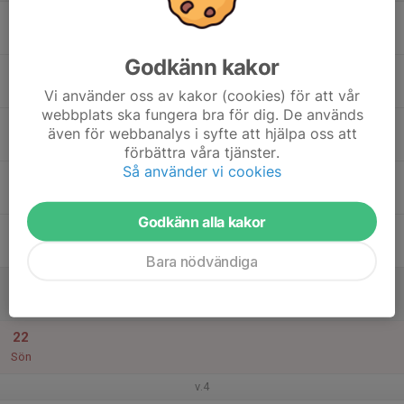
16
Mån
Godkänn kakor
17
18:00
Längdskidor klassiskt
19:00
Tis
Tandö
Vi använder oss av kakor (cookies) för att vår
webbplats ska fungera bra för dig. De används
18
även för webbanalys i syfte att hjälpa oss att
Ons
förbättra våra tjänster.
Så använder vi cookies
19
18:30
ICA Sälen Cup
19:30
Tor
Tandö
Godkänn alla kakor
20
Fre
Bara nödvändiga
21
Lör
22
Sön
v.4