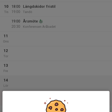
10
18:00
Längdskidor fristil
19:00
Tis
Tandö
19:00
Årsmöte
20:30
Konferensen Äråbadet
11
Ons
12
Tor
13
Fre
14
Lör
15
Sön
v.3