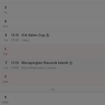
3
Tis
4
Ons
5
18:30
ICA Sälen Cup
19:30
Tor
Sälen
6
Fre
7
10:00
Morapinglan Klassisk teknik
14:00
Lör
Mora Skidstadion, Hemus
8
Sön
v.2
9
Mån