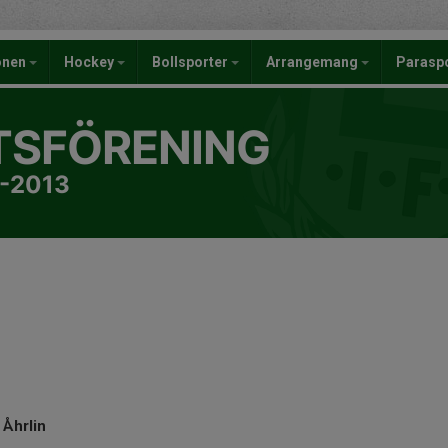
onen
Hockey
Bollsporter
Arrangemang
Parasp
TSFÖRENING
5-2013
 Åhrlin