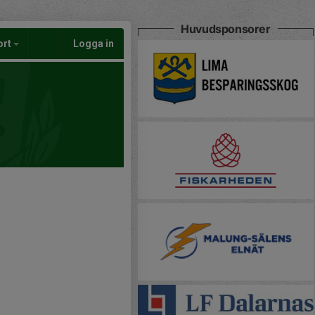
Huvudsponsorer
ort
Logga in