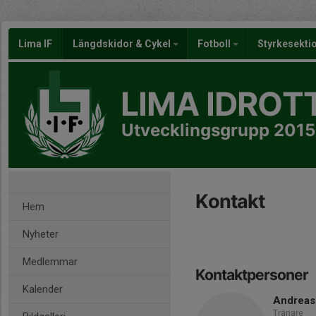
Lima IF
Längdskidor & Cykel
Fotboll
Styrkesekti
LIMA IDROT
Utvecklingsgrupp 201
Kontakt
Hem
Nyheter
Medlemmar
Kontaktpersoner
Kalender
Andreas
Tränare