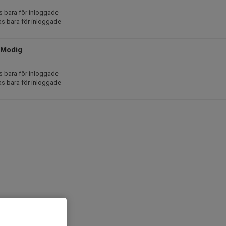
s bara för inloggade
as bara för inloggade
 Modig
s bara för inloggade
as bara för inloggade