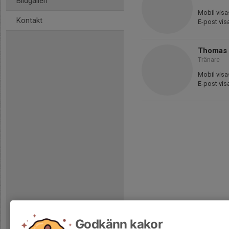
Bildgalleri
Mobil visa
Kontakt
E-post vis
Thomas
Tränare
Mobil visa
E-post vis
Godkänn kakor