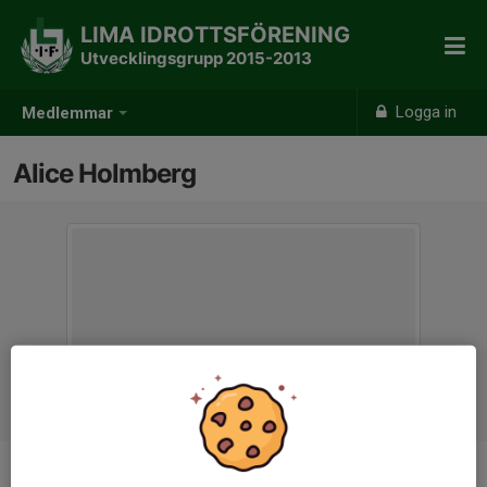
LIMA IDROTTSFÖRENING
Utvecklingsgrupp 2015-2013
Logga in
Medlemmar
Alice Holmberg
Ålder
10 år