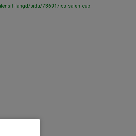
lensif-langd/sida/73691/ica-salen-cup