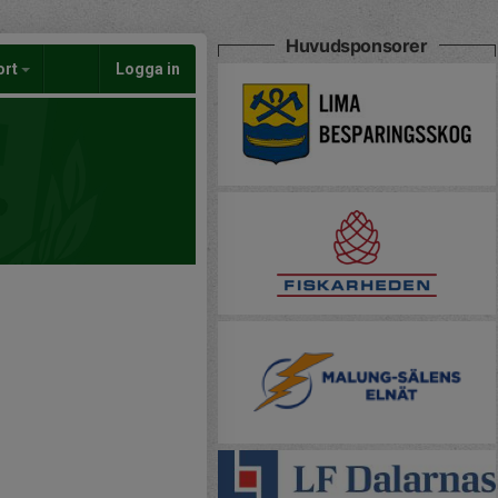
Huvudsponsorer
ort
Logga in