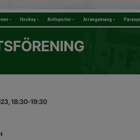
onen
Hockey
Bollsporter
Arrangemang
Parasp
TSFÖRENING
23, 18:30-19:30
⬇️