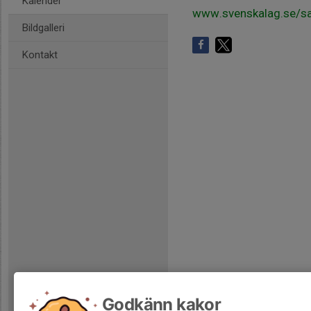
Kalender
www.svenskalag.se/sa
Bildgalleri
Kontakt
Godkänn kakor