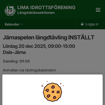
LIMA IDROTTSFÖRENING
Längdskidesektionen
Logga in
Kalender
Järnaspelen längdtävling INSTÄLLT
Lördag 20 dec 2025, 09:00-15:00
Dala-Järna
Samling: 09:00
Anmälan via tävlingskalendern
ta.skidor.com/EventDetails.aspx?
EventID=47062&orgid=2421