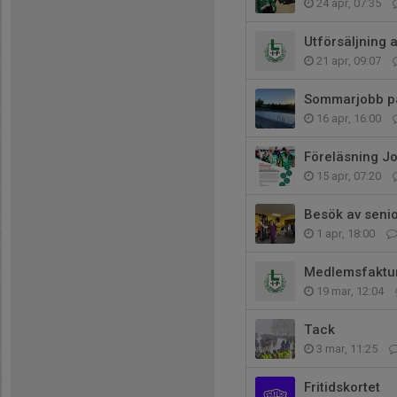
24 apr, 07:35
Utförsäljning 
21 apr, 09:07
Sommarjobb p
16 apr, 16:00
Föreläsning J
15 apr, 07:20
Besök av senio
1 apr, 18:00
Medlemsfaktu
19 mar, 12:04
Tack
3 mar, 11:25
Fritidskortet