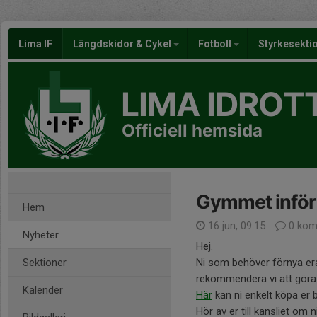
Lima IF
Längdskidor & Cykel
Fotboll
Styrkesekti
LIMA IDROT
Officiell hemsida
Gymmet inför
Hem
16 jun, 09:15
0 kom
Nyheter
Hej.
Sektioner
Ni som behöver förnya e
rekommendera vi att göra
Kalender
Här
kan ni enkelt köpa er
Hör av er till kansliet om 