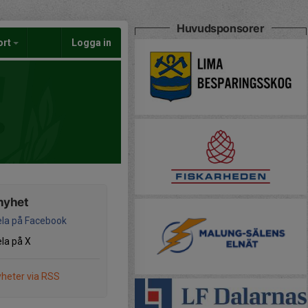
Huvudsponsorer
ort
Logga in
nyhet
la på Facebook
la på X
heter via RSS