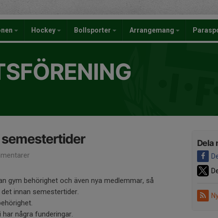
onen
Hockey
Bollsporter
Arrangemang
Parasp
TSFÖRENING
 semestertider
Dela 
mentarer
De
De
ran gym behörighet och även nya medlemmar, så
 det innan semestertider.
Ny
 behörighet.
ni har några funderingar.