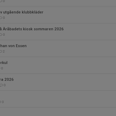
0
av utgående klubbkläder
0
å Äråbadets kiosk sommaren 2026
0
ohan von Essen
2
rkul
0
ra 2026
0
0