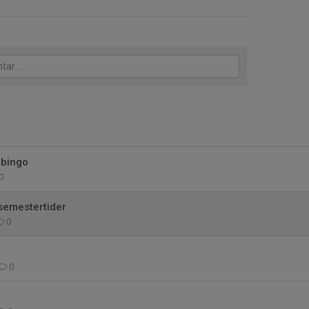
lbingo
0
semestertider
0
0