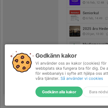
16 feb, 12:48
Seniorkul
6 feb, 14:49
2025 års Hed
20 jan, 13:00
Medlemsavgif
13 jan, 13:45
Godkänn kakor
Nytt Bankgiro 
Vi använder oss av kakor (cookies) för 
12 jan, 13:15
webbplats ska fungera bra för dig. De
för webbanalys i syfte att hjälpa oss at
våra tjänster.
Så använder vi cookies
Godkänn alla kakor
Bara nödv
Tjäna pengar till föreningen