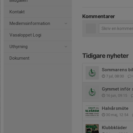
Bildgalleri
Kontakt
Kommentarer
Medlemsinformation
Vasaloppet Logi
Uthyrning
Tidigare nyheter
Dokument
Sommarens bi
7 jul, 08:00
Gymmet inför 
16 jun, 09:15
Halvårsmöte
30 maj, 12:54
Klubbkläder