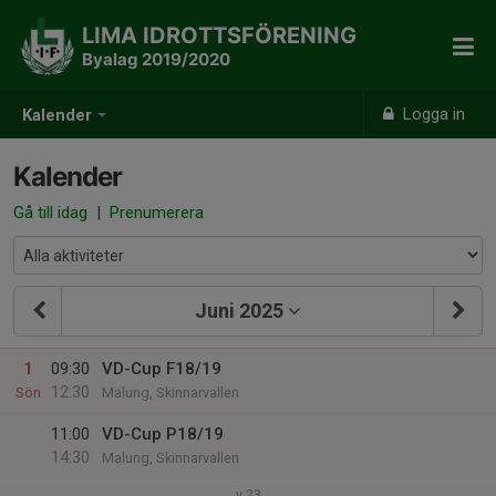
LIMA IDROTTSFÖRENING
Byalag 2019/2020
Logga in
Kalender
Kalender
Gå till idag
|
Prenumerera
Juni 2025
1
09:30
VD-Cup F18/19
12:30
Sön
Malung, Skinnarvallen
11:00
VD-Cup P18/19
14:30
Malung, Skinnarvallen
v.23