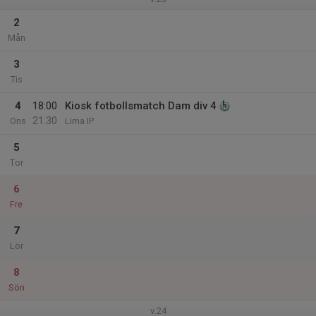
2
Mån
3
Tis
4
18:00
Kiosk fotbollsmatch Dam div 4
21:30
Ons
Lima IP
5
Tor
6
Fre
7
Lör
8
Sön
v.24