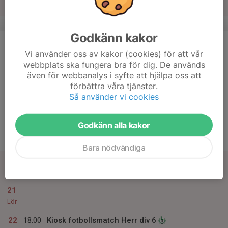
17:30
Sön
Lima IP
v.25
Godkänn kakor
16
Mån
Vi använder oss av kakor (cookies) för att vår
webbplats ska fungera bra för dig. De används
17
även för webbanalys i syfte att hjälpa oss att
Tis
förbättra våra tjänster.
Så använder vi cookies
18
Ons
Godkänn alla kakor
19
18:00
Kiosk fotbollsmatch Herr div 6
21:30
Tor
Lima IP
Bara nödvändiga
20
Fre
21
Lör
22
18:00
Kiosk fotbollsmatch Herr div 6