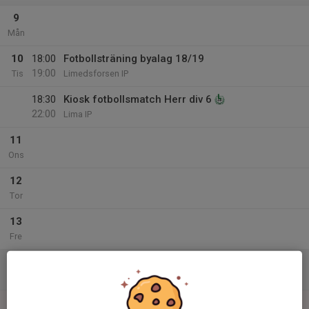
9
Mån
10
18:00
Fotbollsträning byalag 18/19
19:00
Tis
Limedsforsen IP
18:30
Kiosk fotbollsmatch Herr div 6
22:00
Lima IP
11
Ons
12
Tor
13
Fre
14
Lör
15
14:00
Kiosk fotbollsmatch Dam div 4