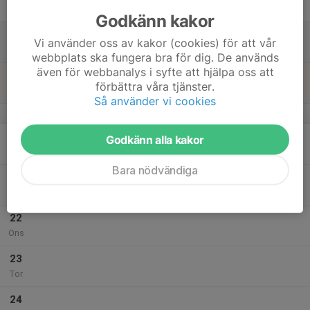
Fre
Godkänn kakor
18
Vi använder oss av kakor (cookies) för att vår
Lör
webbplats ska fungera bra för dig. De används
även för webbanalys i syfte att hjälpa oss att
19
förbättra våra tjänster.
Sön
Så använder vi cookies
v.43
20
Godkänn alla kakor
Mån
Bara nödvändiga
21
Tis
22
Ons
23
Tor
24