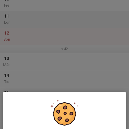
Fre
11
Lör
12
Sön
v.42
13
Mån
14
Tis
15
Ons
16
Tor
17