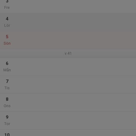
3
Fre
4
Lör
5
Sön
v.41
6
Mån
7
Tis
8
Ons
9
Tor
10