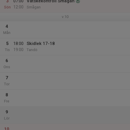
3
07:00
Vätskekontroll Smågan
12:00
Sön
Smågan
v.10
4
Mån
5
18:00
Skidlek 17-18
19:00
Tis
Tandö
6
Ons
7
Tor
8
Fre
9
Lör
10