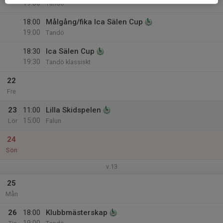
19:30
Tandö
18:00
Målgång/fika Ica Sälen Cup
19:00
Tandö
18:30
Ica Sälen Cup
19:30
Tandö klassiskt
22
Fre
23
11:00
Lilla Skidspelen
15:00
Lör
Falun
24
Sön
v.13
25
Mån
26
18:00
Klubbmästerskap