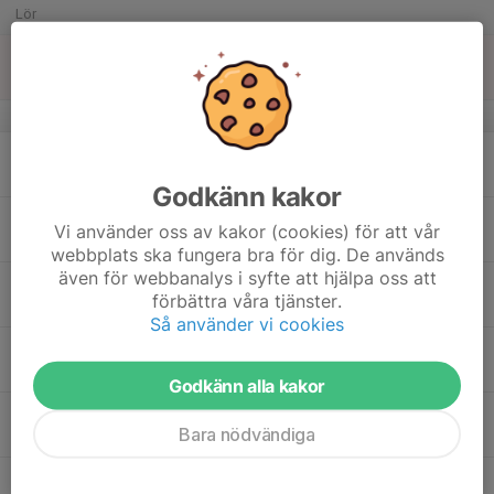
Lör
17
Sön
v.12
18
Mån
Godkänn kakor
19
18:00
Skidlek 17-18
Vi använder oss av kakor (cookies) för att vår
19:00
Tis
Tandö
webbplats ska fungera bra för dig. De används
även för webbanalys i syfte att hjälpa oss att
20
förbättra våra tjänster.
Ons
Så använder vi cookies
21
17:30
Nr lappar Ica Sälen Cup
19:00
Tor
Tandö
Godkänn alla kakor
17:30
Tidtagning Ica Sälen Cup
Bara nödvändiga
19:30
Tandö
18:00
Spårvakt Ica Sälen Cup