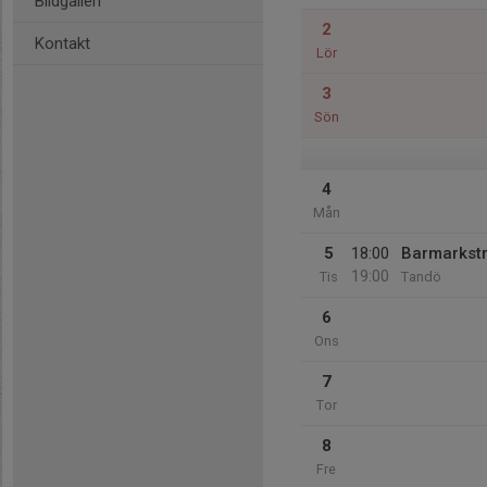
Bildgalleri
2
Kontakt
Lör
3
Sön
4
Mån
5
18:00
Barmarkst
19:00
Tis
Tandö
6
Ons
7
Tor
8
Fre