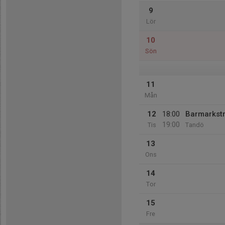
9
Lör
10
Sön
11
Mån
12
18:00
Barmarkst
19:00
Tis
Tandö
13
Ons
14
Tor
15
Fre