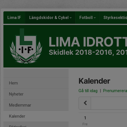
Lima IF
Längdskidor & Cykel
Fotboll
Styrkesekti
LIMA IDROT
Skidlek 2018-2016, 2
Kalender
Hem
Gå till idag
|
Prenumerer
Nyheter
Medlemmar
Kalender
1
Fre