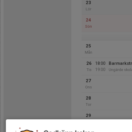
23
Lör
24
Sön
25
Mån
26
18:00
Barmarkst
19:00
Tis
Ungärde skol
27
Ons
28
Tor
29
Fre