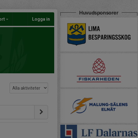
Huvudsponsorer
ort
Logga in