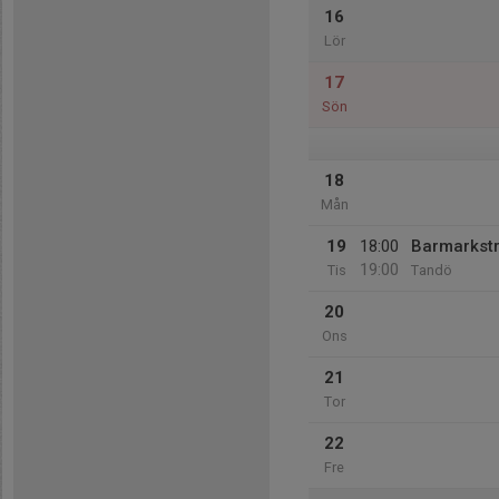
16
Lör
17
Sön
18
Mån
19
18:00
Barmarkst
19:00
Tis
Tandö
20
Ons
21
Tor
22
Fre