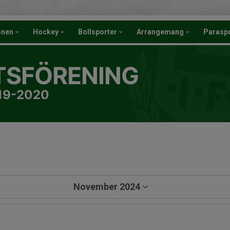
onen
Hockey
Bollsporter
Arrangemang
Parasp
TSFÖRENING
019-2020
a
November 2024