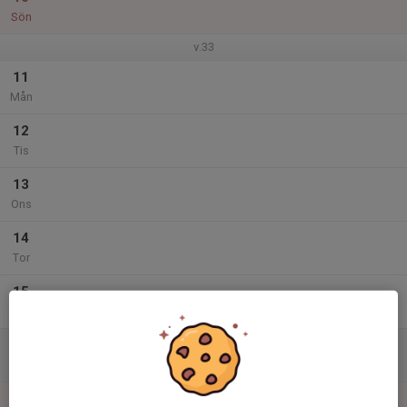
Sön
v.33
11
Mån
12
Tis
13
Ons
14
Tor
15
Fre
16
Lör
17