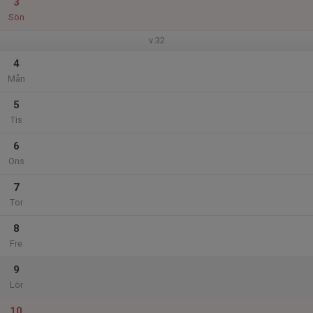
3
Sön
v.32
4
Mån
5
Tis
6
Ons
7
Tor
8
Fre
9
Lör
10