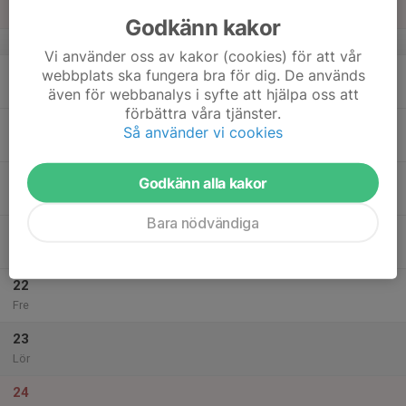
Sön
Godkänn kakor
v.34
Vi använder oss av kakor (cookies) för att vår
18
webbplats ska fungera bra för dig. De används
Mån
även för webbanalys i syfte att hjälpa oss att
förbättra våra tjänster.
19
Så använder vi cookies
Tis
20
Godkänn alla kakor
Ons
Bara nödvändiga
21
Tor
22
Fre
23
Lör
24