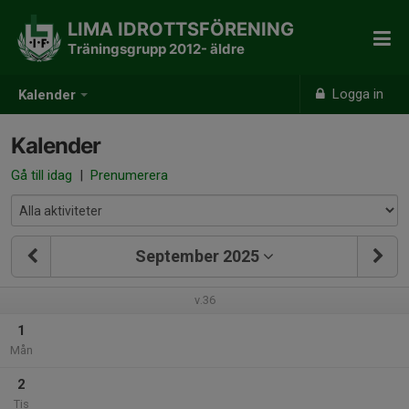
LIMA IDROTTSFÖRENING
Träningsgrupp 2012- äldre
Logga in
Kalender
Kalender
Gå till idag
|
Prenumerera
September 2025
v.36
1
Mån
2
Tis