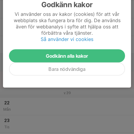
Godkänn kakor
17
Ons
Vi använder oss av kakor (cookies) för att vår
webbplats ska fungera bra för dig. De används
18
även för webbanalys i syfte att hjälpa oss att
Tor
förbättra våra tjänster.
Så använder vi cookies
19
Fre
Godkänn alla kakor
20
Lör
Bara nödvändiga
21
Sön
v.39
22
Mån
23
Tis