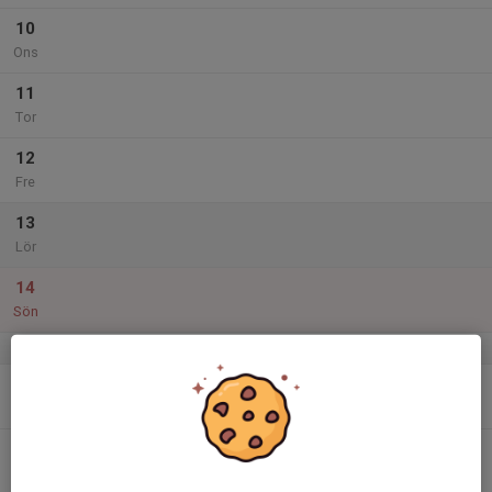
10
Ons
11
Tor
12
Fre
13
Lör
14
Sön
v.38
15
Mån
16
Tis