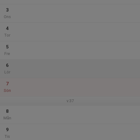
3
Ons
4
Tor
5
Fre
6
Lör
7
Sön
v.37
8
Mån
9
Tis