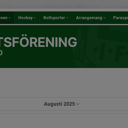
onen
Hockey
Bollsporter
Arrangemang
Parasp
TSFÖRENING
0
a
Augusti 2025