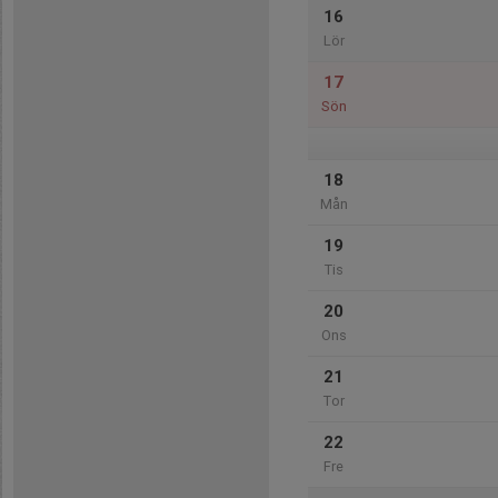
16
Lör
17
Sön
18
Mån
19
Tis
20
Ons
21
Tor
22
Fre