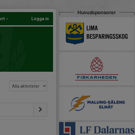
Huvudsponsorer
ort
Logga in