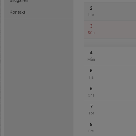
Bildgalleri
2
Kontakt
Lör
3
Sön
4
Mån
5
Tis
6
Ons
7
Tor
8
Fre