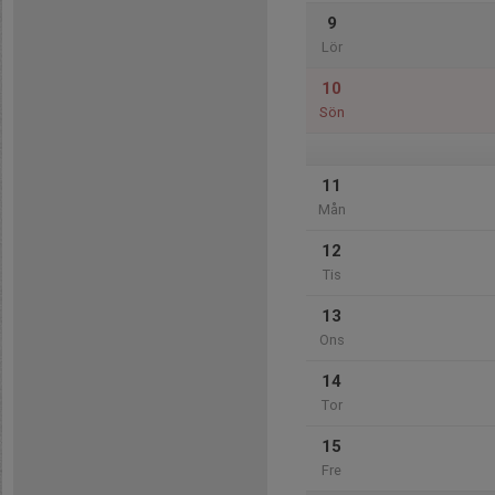
9
Lör
10
Sön
11
Mån
12
Tis
13
Ons
14
Tor
15
Fre