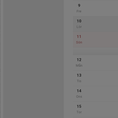
9
Fre
10
Lör
11
Sön
12
Mån
13
Tis
14
Ons
15
Tor