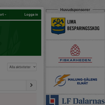
Huvudsponsorer
ort
Logga in