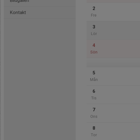
Bildgalleri
2
Kontakt
Fre
3
Lör
4
Sön
5
Mån
6
Tis
7
Ons
8
Tor