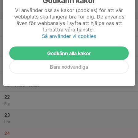
Godkänn kakor
Sön
Vi använder oss av kakor (cookies) för att vår
v.47
webbplats ska fungera bra för dig. De används
även för webbanalys i syfte att hjälpa oss att
18
förbättra våra tjänster.
Mån
Så använder vi cookies
19
18:00
Barmarksträning
19:00
Tis
Tandö
Godkänn alla kakor
20
Bara nödvändiga
Ons
21
18:00
Barmarksträning
19:00
Tor
Tandö
22
Fre
23
Lör
24