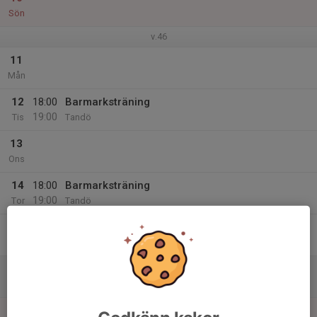
Sön
v.46
11
Mån
12
18:00
Barmarksträning
19:00
Tis
Tandö
13
Ons
14
18:00
Barmarksträning
19:00
Tor
Tandö
15
Fre
16
Lör
17